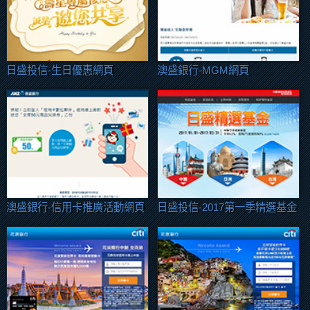
日盛投信-生日優惠網頁
澳盛銀行-MGM網頁
澳盛銀行-信用卡推廣活動網頁
日盛投信-2017第一季精選基金