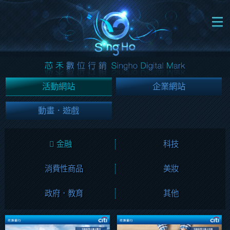
活動網站
企業網站
動畫．遊戲
金融
科技
消費性商品
美妝
政府．教育
其他